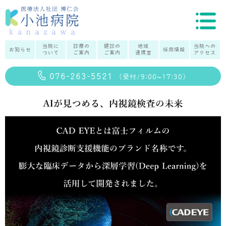
医
療
法
人
当院に
診療の
健診の
地域
当院への
お知らせ
採用情報
社
ついて
ご案内
ご案内
連携室
アクセス
団
博
076-263-5521
（受付/9:00~17:30）
仁
会
小
池
病
院